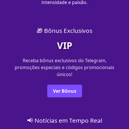
intensidade e paixão.
🎁 Bônus Exclusivos
VIP
Receba bônus exclusivos do Telegram,
promoções especiais e códigos promocionais
únicos!
Ver Bônus
📢 Notícias em Tempo Real