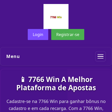
Login
Registrar-se
Menu
📱 7766 Win A Melhor
Plataforma de Apostas
Cadastre-se na 7766 Win para ganhar bônus no
cadastro e em cada recarga. Com a 7766 Win,