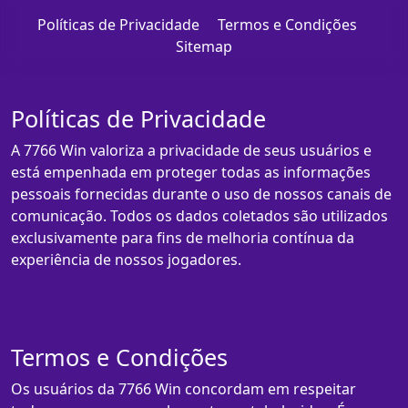
Políticas de Privacidade
Termos e Condições
Sitemap
Políticas de Privacidade
A 7766 Win valoriza a privacidade de seus usuários e
está empenhada em proteger todas as informações
pessoais fornecidas durante o uso de nossos canais de
comunicação. Todos os dados coletados são utilizados
exclusivamente para fins de melhoria contínua da
experiência de nossos jogadores.
Termos e Condições
Os usuários da 7766 Win concordam em respeitar