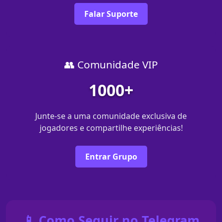
Falar Suporte
👥 Comunidade VIP
1000+
Junte-se a uma comunidade exclusiva de
jogadores e compartilhe experiências!
Entrar Grupo
📱 Como Seguir no Telegram