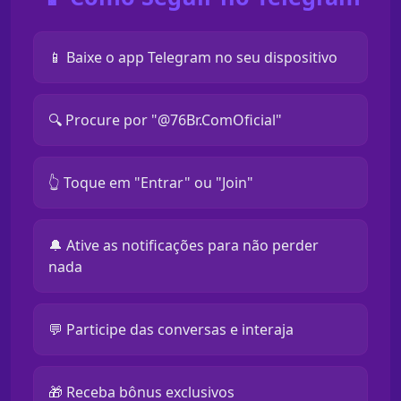
📱 Baixe o app Telegram no seu dispositivo
🔍 Procure por "@76Br.ComOficial"
👆 Toque em "Entrar" ou "Join"
🔔 Ative as notificações para não perder
nada
💬 Participe das conversas e interaja
🎁 Receba bônus exclusivos