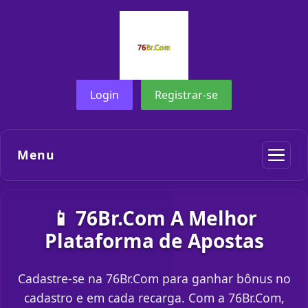
Login
Registrar-se
Menu
📱 76Br.Com A Melhor
Plataforma de Apostas
Cadastre-se na 76Br.Com para ganhar bônus no
cadastro e em cada recarga. Com a 76Br.Com,