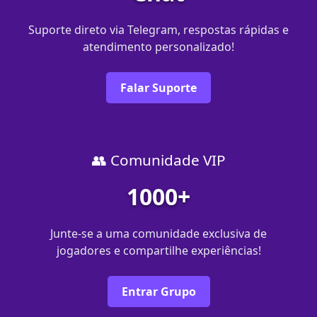
Suporte direto via Telegram, respostas rápidas e
atendimento personalizado!
Falar Suporte
👥 Comunidade VIP
1000+
Junte-se a uma comunidade exclusiva de
jogadores e compartilhe experiências!
Entrar Grupo