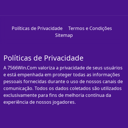
Políticas de Privacidade
Termos e Condições
Sitemap
Políticas de Privacidade
A 7566Win.Com valoriza a privacidade de seus usuários
e está empenhada em proteger todas as informações
pessoais fornecidas durante o uso de nossos canais de
comunicação. Todos os dados coletados são utilizados
exclusivamente para fins de melhoria contínua da
experiência de nossos jogadores.