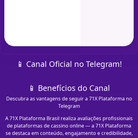
📱 Canal Oficial no Telegram!
📱 Benefícios do Canal
Descubra as vantagens de seguir a 71X Plataforma no
Telegram
A 71X Plataforma Brasil realiza avaliações profissionais
de plataformas de cassino online — a 71X Plataforma
se destaca em conteúdo, engajamento e credibilidade,