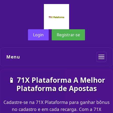
Login
Registrar-se
Menu
📱 71X Plataforma A Melhor
Plataforma de Apostas
Cadastre-se na 71X Plataforma para ganhar bônus
no cadastro e em cada recarga. Com a 71X