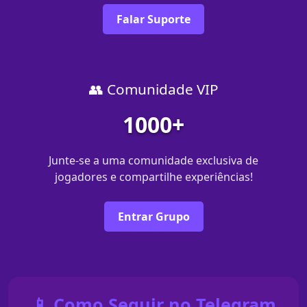
Falar Suporte
👥 Comunidade VIP
1000+
Junte-se a uma comunidade exclusiva de
jogadores e compartilhe experiências!
Entrar Grupo
📱 Como Seguir no Telegram