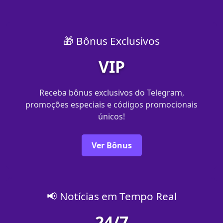
🎁 Bônus Exclusivos
VIP
Receba bônus exclusivos do Telegram,
promoções especiais e códigos promocionais
únicos!
Ver Bônus
📢 Notícias em Tempo Real
24/7