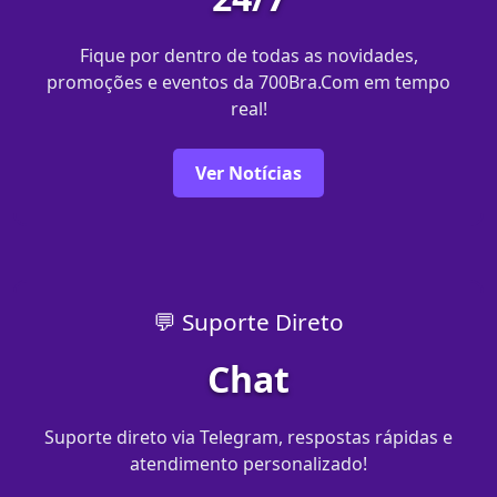
Fique por dentro de todas as novidades,
promoções e eventos da 700Bra.Com em tempo
real!
Ver Notícias
💬 Suporte Direto
Chat
Suporte direto via Telegram, respostas rápidas e
atendimento personalizado!