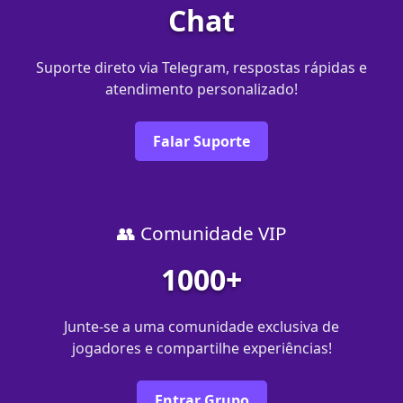
Chat
Suporte direto via Telegram, respostas rápidas e
atendimento personalizado!
Falar Suporte
👥 Comunidade VIP
1000+
Junte-se a uma comunidade exclusiva de
jogadores e compartilhe experiências!
Entrar Grupo