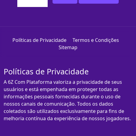
Políticas de Privacidade
Termos e Condições
Sitemap
Políticas de Privacidade
A 6Z Com Plataforma valoriza a privacidade de seus
usuários e está empenhada em proteger todas as
informações pessoais fornecidas durante o uso de
nossos canais de comunicação. Todos os dados
coletados são utilizados exclusivamente para fins de
melhoria contínua da experiência de nossos jogadores.