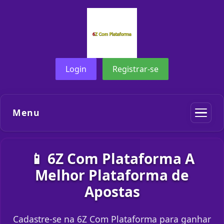
Login
Registrar-se
Menu
📱 6Z Com Plataforma A
Melhor Plataforma de
Apostas
Cadastre-se na 6Z Com Plataforma para ganhar