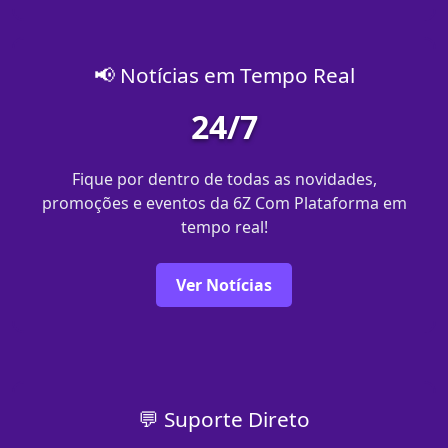
📢 Notícias em Tempo Real
24/7
Fique por dentro de todas as novidades,
promoções e eventos da 6Z Com Plataforma em
tempo real!
Ver Notícias
💬 Suporte Direto