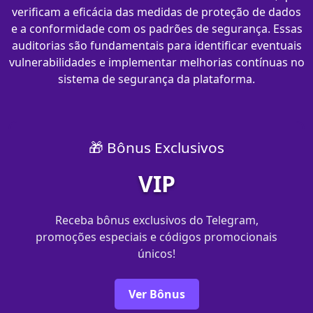
verificam a eficácia das medidas de proteção de dados
e a conformidade com os padrões de segurança. Essas
auditorias são fundamentais para identificar eventuais
vulnerabilidades e implementar melhorias contínuas no
sistema de segurança da plataforma.
🎁 Bônus Exclusivos
VIP
Receba bônus exclusivos do Telegram,
promoções especiais e códigos promocionais
únicos!
Ver Bônus