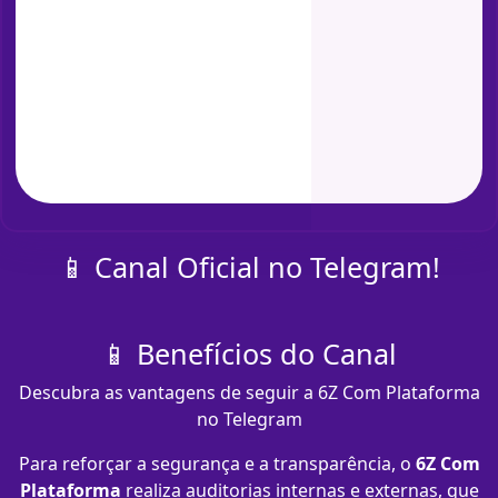
📱 Canal Oficial no Telegram!
📱 Benefícios do Canal
Descubra as vantagens de seguir a 6Z Com Plataforma
no Telegram
Para reforçar a segurança e a transparência, o
6Z Com
Plataforma
realiza auditorias internas e externas, que