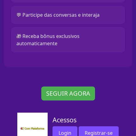
💬 Participe das conversas e interaja
🎁 Receba bônus exclusivos
automaticamente
SEGUIR AGORA
Acessos
Login
Registrar-se