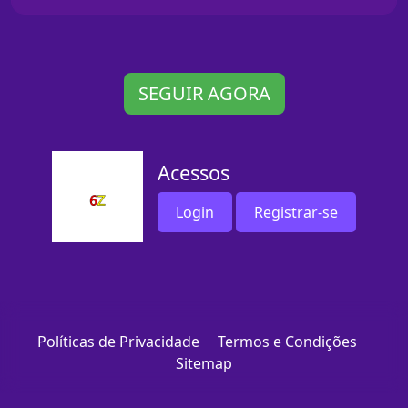
SEGUIR AGORA
Acessos
Login
Registrar-se
Políticas de Privacidade
Termos e Condições
Sitemap