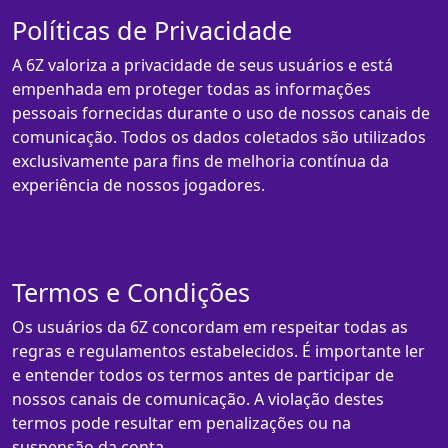
Políticas de Privacidade
A 6Z valoriza a privacidade de seus usuários e está
empenhada em proteger todas as informações
pessoais fornecidas durante o uso de nossos canais de
comunicação. Todos os dados coletados são utilizados
exclusivamente para fins de melhoria contínua da
experiência de nossos jogadores.
Termos e Condições
Os usuários da 6Z concordam em respeitar todas as
regras e regulamentos estabelecidos. É importante ler
e entender todos os termos antes de participar de
nossos canais de comunicação. A violação destes
termos pode resultar em penalizações ou na
suspensão da conta.