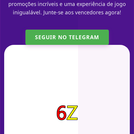
promoções incríveis e uma experiência de jogo
inigualável. Junte-se aos vencedores agora!
SEGUIR NO TELEGRAM