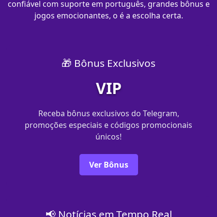
confiável com suporte em português, grandes bônus e
jogos emocionantes, o é a escolha certa.
🎁 Bônus Exclusivos
VIP
Receba bônus exclusivos do Telegram,
promoções especiais e códigos promocionais
únicos!
Ver Bônus
📢 Notícias em Tempo Real