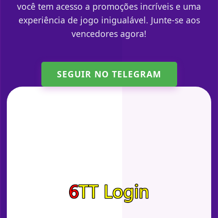
você tem acesso a promoções incríveis e uma
experiência de jogo inigualável. Junte-se aos
vencedores agora!
SEGUIR NO TELEGRAM