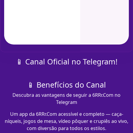
📱 Canal Oficial no Telegram!
📱 Benefícios do Canal
Descubra as vantagens de seguir a 6RRr.Com no
Telegram
Um app da 6RRr.Com acessível e completo — caça-
níqueis, jogos de mesa, vídeo pôquer e crupiês ao vivo,
com diversão para todos os estilos.