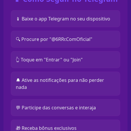
📱 Baixe o app Telegram no seu dispositivo
🔍 Procure por "@6RRr.ComOficial"
👆 Toque em "Entrar" ou "Join"
🔔 Ative as notificações para não perder
nada
💬 Participe das conversas e interaja
🎁 Receba bônus exclusivos