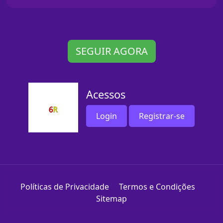
SEGUIR AGORA
Acessos
Login
Registrar-se
Políticas de Privacidade
Termos e Condições
Sitemap