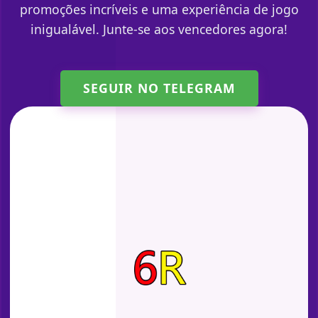
promoções incríveis e uma experiência de jogo
inigualável. Junte-se aos vencedores agora!
SEGUIR NO TELEGRAM