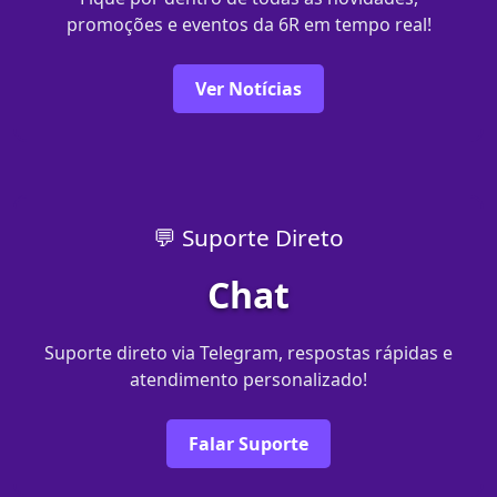
promoções e eventos da 6R em tempo real!
Ver Notícias
💬 Suporte Direto
Chat
Suporte direto via Telegram, respostas rápidas e
atendimento personalizado!
Falar Suporte