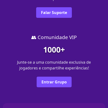
Falar Suporte
👥 Comunidade VIP
1000+
Junte-se a uma comunidade exclusiva de
jogadores e compartilhe experiências!
Entrar Grupo