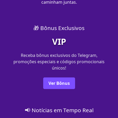
caminham juntas.
🎁 Bônus Exclusivos
VIP
Receba bônus exclusivos do Telegram,
promoções especiais e códigos promocionais
únicos!
Ver Bônus
📢 Notícias em Tempo Real