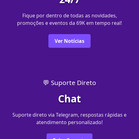
Fique por dentro de todas as novidades,
promoções e eventos da 69K em tempo real!
Ver Notícias
💬 Suporte Direto
Chat
Suporte direto via Telegram, respostas rápidas e
atendimento personalizado!