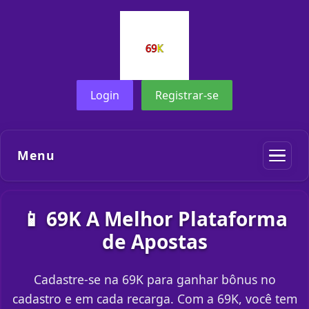
Login
Registrar-se
Menu
📱 69K A Melhor Plataforma
de Apostas
Cadastre-se na 69K para ganhar bônus no
cadastro e em cada recarga. Com a 69K, você tem