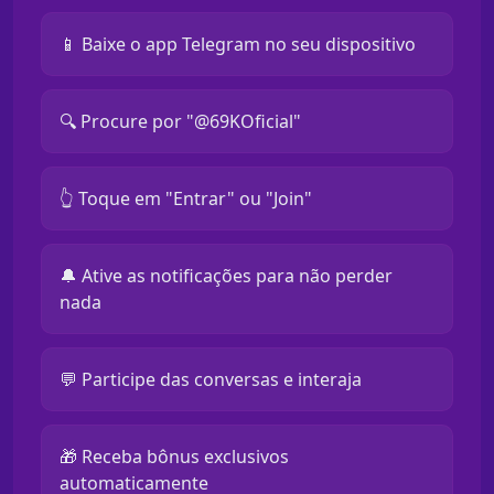
📱 Baixe o app Telegram no seu dispositivo
🔍 Procure por "@69KOficial"
👆 Toque em "Entrar" ou "Join"
🔔 Ative as notificações para não perder
nada
💬 Participe das conversas e interaja
🎁 Receba bônus exclusivos
automaticamente