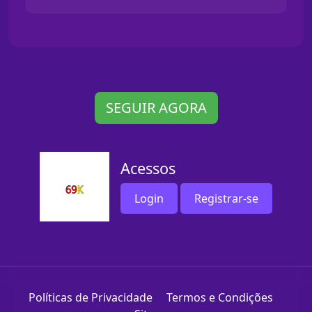
SEGUIR AGORA
Acessos
Login
Registrar-se
Políticas de Privacidade
Termos e Condições