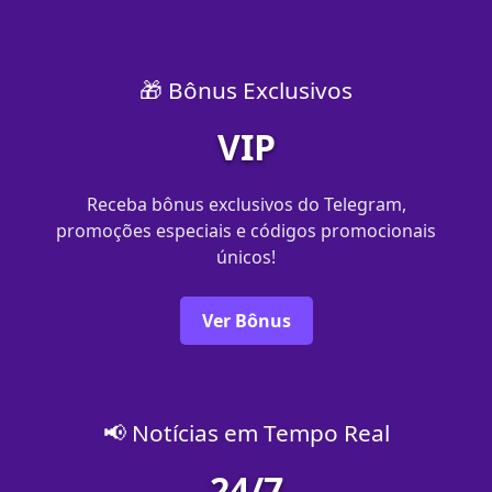
🎁 Bônus Exclusivos
VIP
Receba bônus exclusivos do Telegram,
promoções especiais e códigos promocionais
únicos!
Ver Bônus
📢 Notícias em Tempo Real
24/7