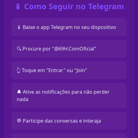
📱 Como Seguir no Telegram
📱 Baixe o app Telegram no seu dispositivo
🔍 Procure por "@69H.ComOficial"
👆 Toque em "Entrar" ou "Join"
🔔 Ative as notificações para não perder
nada
💬 Participe das conversas e interaja