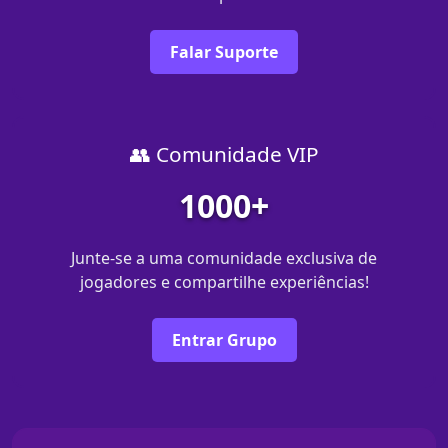
Falar Suporte
👥 Comunidade VIP
1000+
Junte-se a uma comunidade exclusiva de
jogadores e compartilhe experiências!
Entrar Grupo