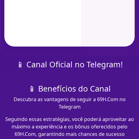
📱 Canal Oficial no Telegram!
📱 Benefícios do Canal
Descubra as vantagens de seguir a 69H.Com no
Telegram
Seguindo essas estratégias, você poderá aproveitar ao
máximo a experiência e os bônus oferecidos pelo
69H.Com, garantindo mais chances de sucesso