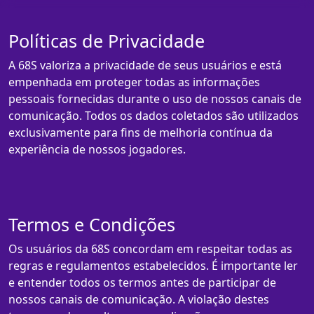
Políticas de Privacidade
A 68S valoriza a privacidade de seus usuários e está
empenhada em proteger todas as informações
pessoais fornecidas durante o uso de nossos canais de
comunicação. Todos os dados coletados são utilizados
exclusivamente para fins de melhoria contínua da
experiência de nossos jogadores.
Termos e Condições
Os usuários da 68S concordam em respeitar todas as
regras e regulamentos estabelecidos. É importante ler
e entender todos os termos antes de participar de
nossos canais de comunicação. A violação destes