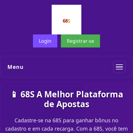
Login
Registrar-se
Menu
📱 68S A Melhor Plataforma
de Apostas
Cadastre-se na 68S para ganhar bônus no
cadastro e em cada recarga. Com a 68S, você tem