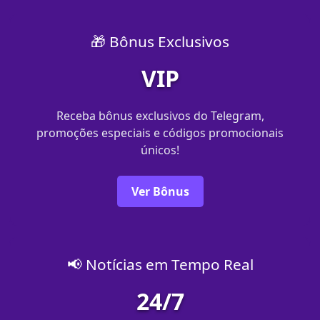
🎁 Bônus Exclusivos
VIP
Receba bônus exclusivos do Telegram,
promoções especiais e códigos promocionais
únicos!
Ver Bônus
📢 Notícias em Tempo Real
24/7