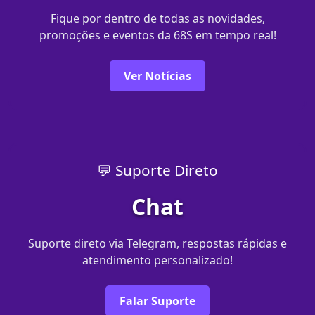
Fique por dentro de todas as novidades,
promoções e eventos da 68S em tempo real!
Ver Notícias
💬 Suporte Direto
Chat
Suporte direto via Telegram, respostas rápidas e
atendimento personalizado!
Falar Suporte