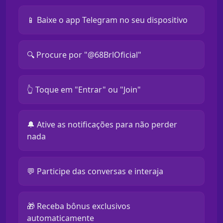
📱 Baixe o app Telegram no seu dispositivo
🔍 Procure por "@68BrlOficial"
👆 Toque em "Entrar" ou "Join"
🔔 Ative as notificações para não perder
nada
💬 Participe das conversas e interaja
🎁 Receba bônus exclusivos
automaticamente