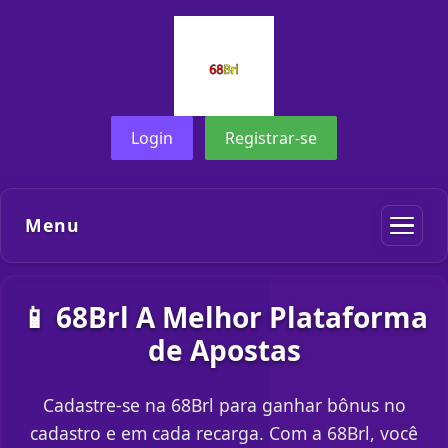
Login
Registrar-se
Menu
📱 68Brl A Melhor Plataforma
de Apostas
Cadastre-se na 68Brl para ganhar bônus no
cadastro e em cada recarga. Com a 68Brl, você