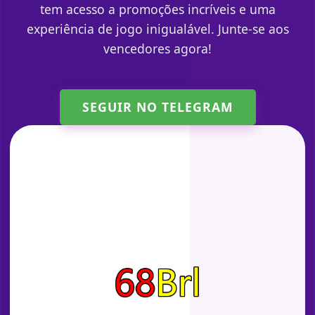
tem acesso a promoções incríveis e uma
experiência de jogo inigualável. Junte-se aos
vencedores agora!
SEGUIR NO TELEGRAM