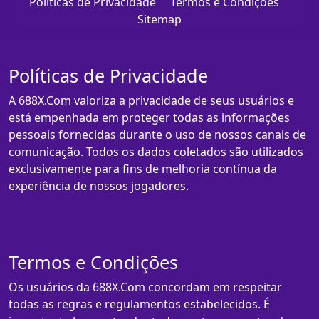
Políticas de Privacidade
Termos e Condições
Sitemap
Políticas de Privacidade
A 688X.Com valoriza a privacidade de seus usuários e
está empenhada em proteger todas as informações
pessoais fornecidas durante o uso de nossos canais de
comunicação. Todos os dados coletados são utilizados
exclusivamente para fins de melhoria contínua da
experiência de nossos jogadores.
Termos e Condições
Os usuários da 688X.Com concordam em respeitar
todas as regras e regulamentos estabelecidos. É