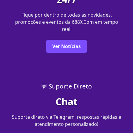
Fique por dentro de todas as novidades,
promoções e eventos da 688X.Com em tempo
real!
Ver Notícias
💬 Suporte Direto
Chat
Suporte direto via Telegram, respostas rápidas e
atendimento personalizado!