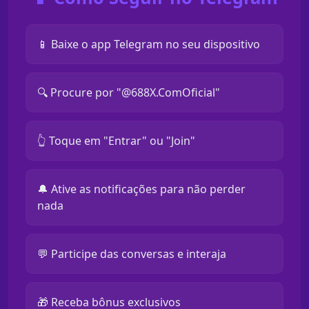
📱 Baixe o app Telegram no seu dispositivo
🔍 Procure por "@688X.ComOficial"
👆 Toque em "Entrar" ou "Join"
🔔 Ative as notificações para não perder
nada
💬 Participe das conversas e interaja
🎁 Receba bônus exclusivos