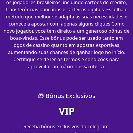
os jogadores brasileiros, incluindo cartões de crédito,
transferências bancárias e carteiras digitais. Escolha o
método que melhor se adapta às suas necessidades e
comece a apostar com apenas alguns cliques.Como
novo jogador, você tem direito a um generoso bônus de
boas-vindas. Esse bônus pode ser usado tanto em
jogos de cassino quanto em apostas esportivas,
aumentando suas chances de ganhar logo no início.
Certifique-se de ler os termos e condições para
aproveitar ao máximo essa oferta.
🎁 Bônus Exclusivos
VIP
Receba bônus exclusivos do Telegram,