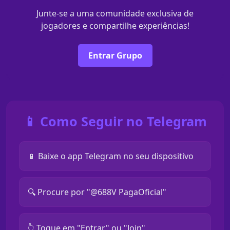
Junte-se a uma comunidade exclusiva de
jogadores e compartilhe experiências!
Entrar Grupo
📱 Como Seguir no Telegram
📱 Baixe o app Telegram no seu dispositivo
🔍 Procure por "@688V PagaOficial"
👆 Toque em "Entrar" ou "Join"