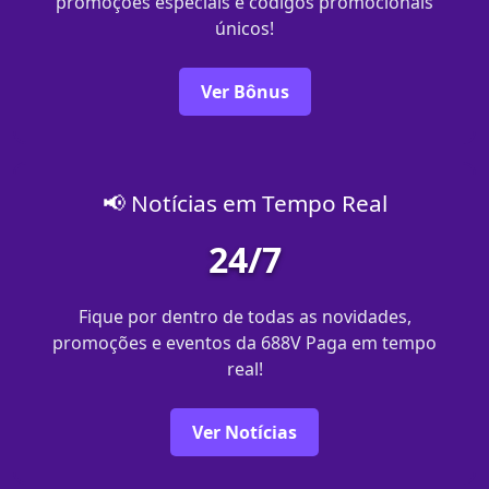
promoções especiais e códigos promocionais
únicos!
Ver Bônus
📢 Notícias em Tempo Real
24/7
Fique por dentro de todas as novidades,
promoções e eventos da 688V Paga em tempo
real!
Ver Notícias