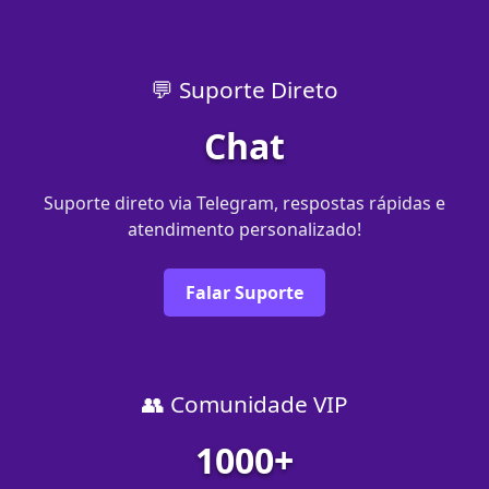
💬 Suporte Direto
Chat
Suporte direto via Telegram, respostas rápidas e
atendimento personalizado!
Falar Suporte
👥 Comunidade VIP
1000+