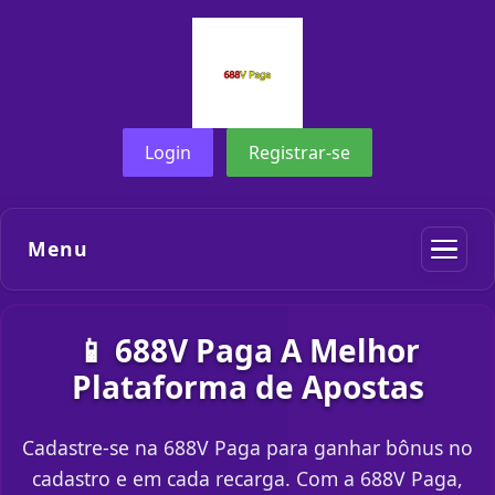
Login
Registrar-se
Menu
📱 688V Paga A Melhor
Plataforma de Apostas
Cadastre-se na 688V Paga para ganhar bônus no
cadastro e em cada recarga. Com a 688V Paga,