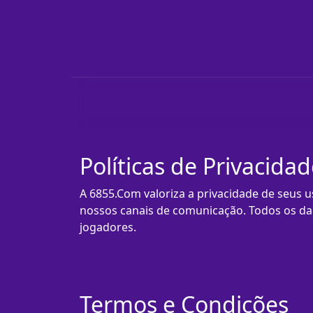
Políticas de Privacida
A 6855.Com valoriza a privacidade de seus 
nossos canais de comunicação. Todos os dad
jogadores.
Termos e Condições