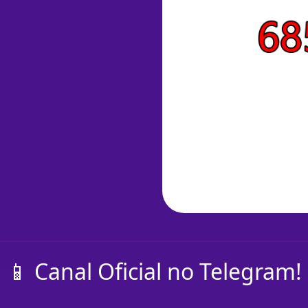
📱 Canal Oficial no Telegram!