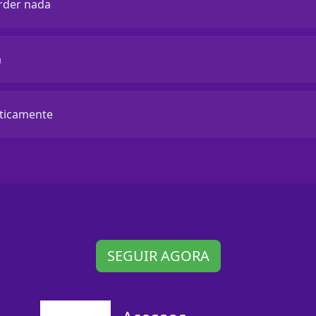
erder nada
a
aticamente
SEGUIR AGORA