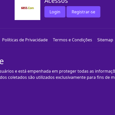
Acessos
Login
Registrar-se
Políticas de Privacidade
Termos e Condições
Sitemap
de
usuários e está empenhada em proteger todas as informaçõ
os coletados são utilizados exclusivamente para fins de m