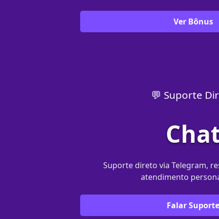
Ver Bônus
💬 Suporte Di
Cha
Suporte direto via Telegram, r
atendimento persona
Falar Suport