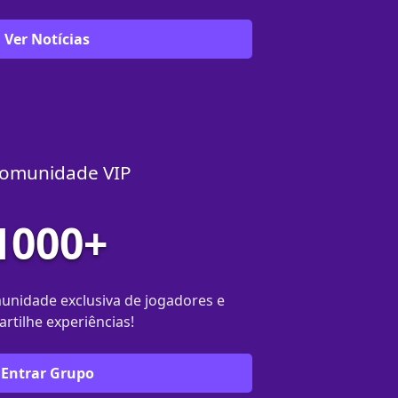
Ver Notícias
Comunidade VIP
1000+
unidade exclusiva de jogadores e
rtilhe experiências!
Entrar Grupo