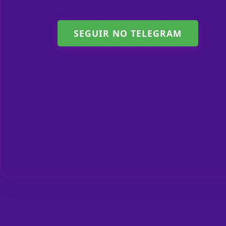
SEGUIR NO TELEGRAM