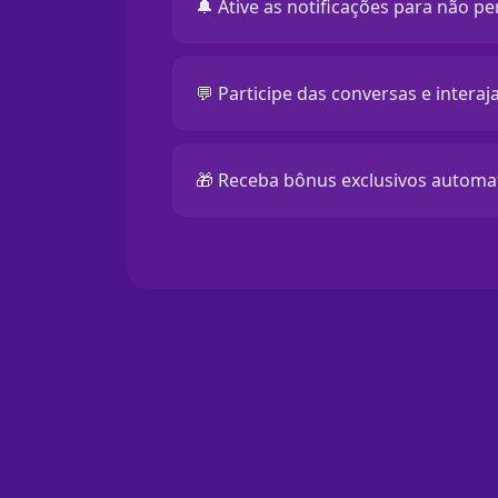
🔔 Ative as notificações para não p
💬 Participe das conversas e interaj
🎁 Receba bônus exclusivos autom