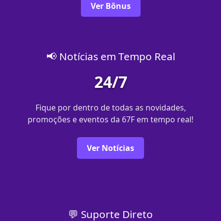
Ver Bônus
📢 Notícias em Tempo Real
24/7
Fique por dentro de todas as novidades,
promoções e eventos da 67F em tempo real!
Ver Notícias
💬 Suporte Direto