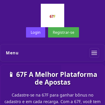
Login
Registrar-se
Menu
📱 67F A Melhor Plataforma
de Apostas
Cadastre-se na 67F para ganhar bônus no
cadastro e em cada recarga. Com a 67F, você tem