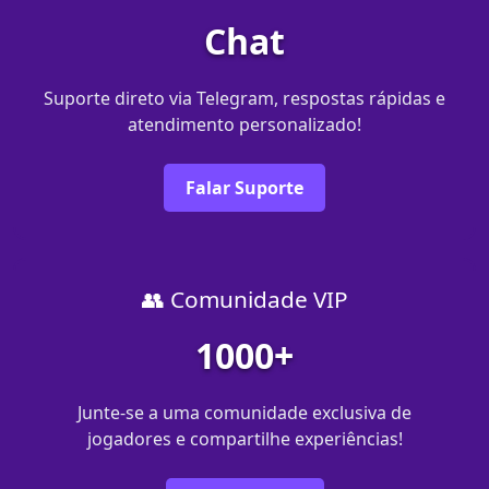
Chat
Suporte direto via Telegram, respostas rápidas e
atendimento personalizado!
Falar Suporte
👥 Comunidade VIP
1000+
Junte-se a uma comunidade exclusiva de
jogadores e compartilhe experiências!