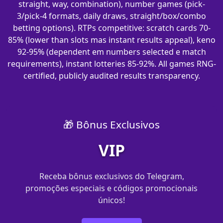
straight, way, combination), number games (pick-
3/pick-4 formats, daily draws, straight/box/combo
betting options). RTPs competitive: scratch cards 70-
85% (lower than slots mas instant results appeal), keno
92-95% (dependent em numbers selected e match
requirements), instant lotteries 85-92%. All games RNG-
certified, publicly audited results transparency.
🎁 Bônus Exclusivos
VIP
Receba bônus exclusivos do Telegram,
promoções especiais e códigos promocionais
únicos!