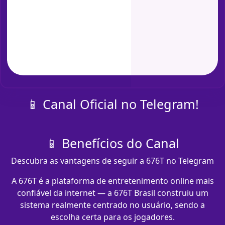
📱 Canal Oficial no Telegram!
📱 Benefícios do Canal
Descubra as vantagens de seguir a 676T no Telegram
A 676T é a plataforma de entretenimento online mais
confiável da internet — a 676T Brasil construiu um
sistema realmente centrado no usuário, sendo a
escolha certa para os jogadores.