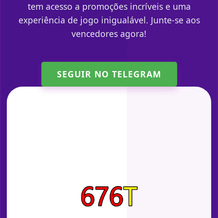
tem acesso a promoções incríveis e uma
experiência de jogo inigualável. Junte-se aos
vencedores agora!
SEGUIR NO TELEGRAM