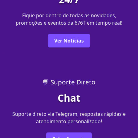
Fique por dentro de todas as novidades,
promoções e eventos da 676T em tempo real!
Ver Notícias
💬 Suporte Direto
Chat
Suporte direto via Telegram, respostas rápidas e
atendimento personalizado!