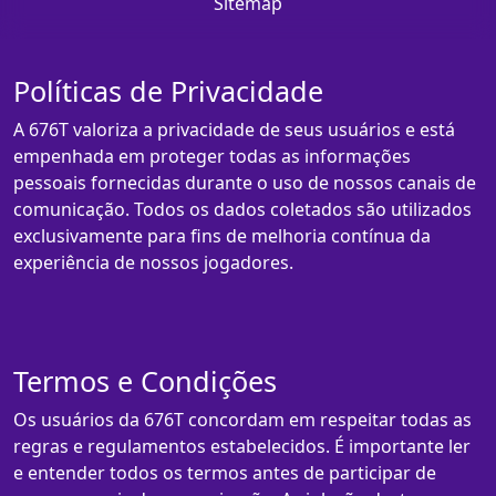
Sitemap
Políticas de Privacidade
A 676T valoriza a privacidade de seus usuários e está
empenhada em proteger todas as informações
pessoais fornecidas durante o uso de nossos canais de
comunicação. Todos os dados coletados são utilizados
exclusivamente para fins de melhoria contínua da
experiência de nossos jogadores.
Termos e Condições
Os usuários da 676T concordam em respeitar todas as
regras e regulamentos estabelecidos. É importante ler
e entender todos os termos antes de participar de