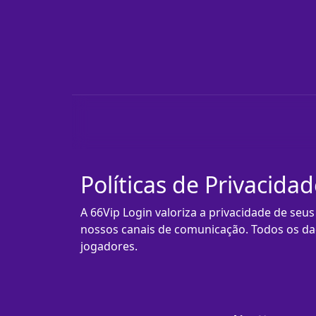
Políticas de Privacida
A 66Vip Login valoriza a privacidade de se
nossos canais de comunicação. Todos os dad
jogadores.