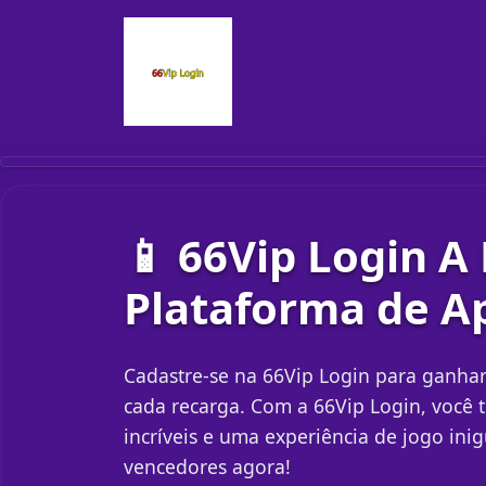
📱 66Vip Login A
Plataforma de A
Cadastre-se na 66Vip Login para ganha
cada recarga. Com a 66Vip Login, você
incríveis e uma experiência de jogo inig
vencedores agora!