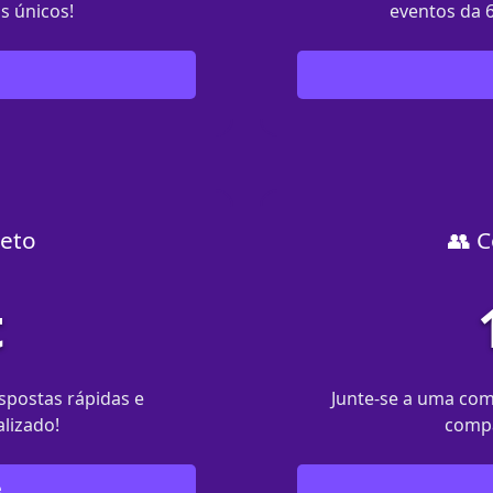
s únicos!
eventos da 
reto
👥 
t
espostas rápidas e
Junte-se a uma com
lizado!
compa
e