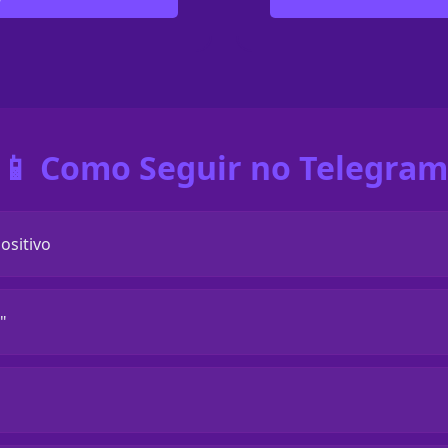
📱 Como Seguir no Telegram
ositivo
"