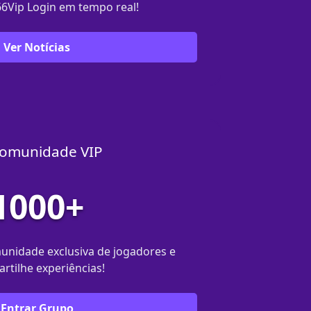
66Vip Login em tempo real!
Ver Notícias
Comunidade VIP
1000+
unidade exclusiva de jogadores e
rtilhe experiências!
Entrar Grupo