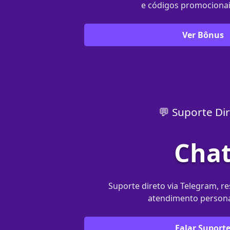
e códigos promocionai
Ver Bônus
💬 Suporte Di
Cha
Suporte direto via Telegram, r
atendimento persona
Falar Suport