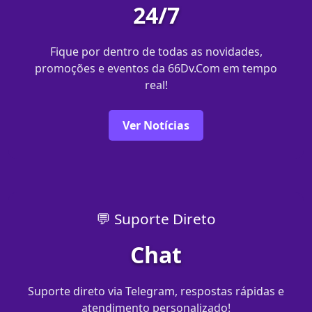
24/7
Fique por dentro de todas as novidades,
promoções e eventos da 66Dv.Com em tempo
real!
Ver Notícias
💬 Suporte Direto
Chat
Suporte direto via Telegram, respostas rápidas e
atendimento personalizado!