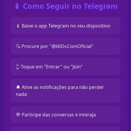
📱 Como Seguir no Telegram
📱 Baixe o app Telegram no seu dispositivo
🔍 Procure por "@66Dv.ComOficial"
👆 Toque em "Entrar" ou "Join"
🔔 Ative as notificações para não perder
nada
💬 Participe das conversas e interaja