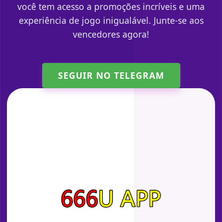
você tem acesso a promoções incríveis e uma
experiência de jogo inigualável. Junte-se aos
vencedores agora!
SEGUIR NO TELEGRAM