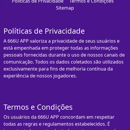
Políticas de Privacidade
Termos e Condições
Sitemap
Políticas de Privacidade
A 666U APP valoriza a privacidade de seus usuários e
está empenhada em proteger todas as informações
pessoais fornecidas durante o uso de nossos canais de
comunicação. Todos os dados coletados são utilizados
exclusivamente para fins de melhoria contínua da
experiência de nossos jogadores.
Termos e Condições
Os usuários da 666U APP concordam em respeitar
todas as regras e regulamentos estabelecidos. É