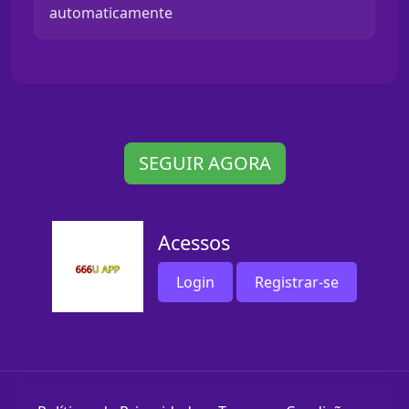
automaticamente
SEGUIR AGORA
Acessos
Login
Registrar-se