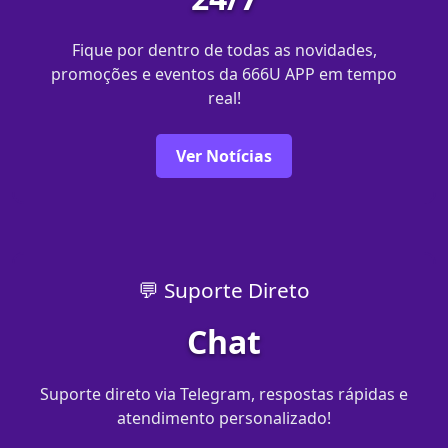
Fique por dentro de todas as novidades,
promoções e eventos da 666U APP em tempo
real!
Ver Notícias
💬 Suporte Direto
Chat
Suporte direto via Telegram, respostas rápidas e
atendimento personalizado!