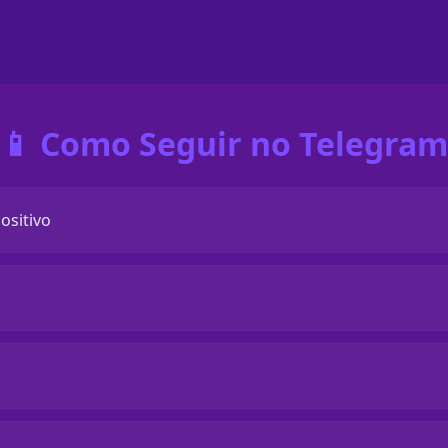
📱 Como Seguir no Telegram
ositivo