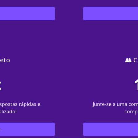
reto
👥 
t
espostas rápidas e
Junte-se a uma com
lizado!
compa
e