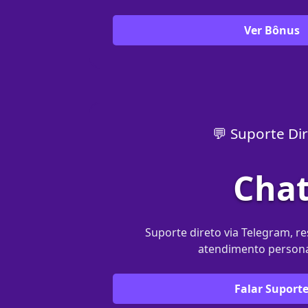
Ver Bônus
💬 Suporte Di
Cha
Suporte direto via Telegram, r
atendimento persona
Falar Suport