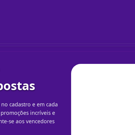
postas
 no cadastro e em cada
 promoções incríveis e
unte-se aos vencedores