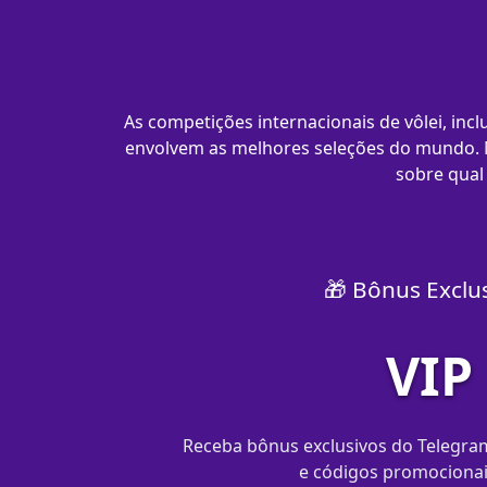
As competições internacionais de vôlei, in
envolvem as melhores seleções do mundo. N
sobre qual
🎁 Bônus Exclu
VIP
Receba bônus exclusivos do Telegra
e códigos promocionai