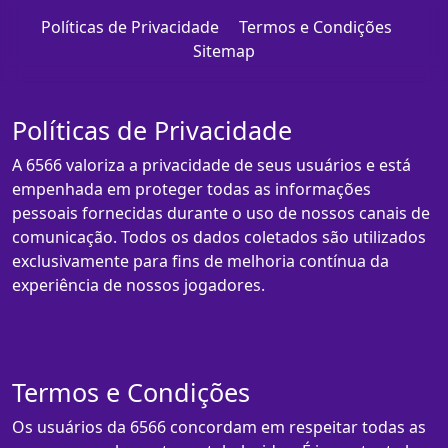
Políticas de Privacidade
Termos e Condições
Sitemap
Políticas de Privacidade
A 6566 valoriza a privacidade de seus usuários e está
empenhada em proteger todas as informações
pessoais fornecidas durante o uso de nossos canais de
comunicação. Todos os dados coletados são utilizados
exclusivamente para fins de melhoria contínua da
experiência de nossos jogadores.
Termos e Condições
Os usuários da 6566 concordam em respeitar todas as