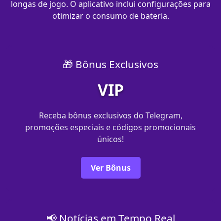
longas de jogo. O aplicativo inclui configurações para
otimizar o consumo de bateria.
🎁 Bônus Exclusivos
VIP
Receba bônus exclusivos do Telegram,
promoções especiais e códigos promocionais
únicos!
Ver Bônus
📢 Notícias em Tempo Real