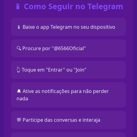
📱 Como Seguir no Telegram
📱 Baixe o app Telegram no seu dispositivo
🔍 Procure por "@6566Oficial"
👆 Toque em "Entrar" ou "Join"
🔔 Ative as notificações para não perder
nada
💬 Participe das conversas e interaja