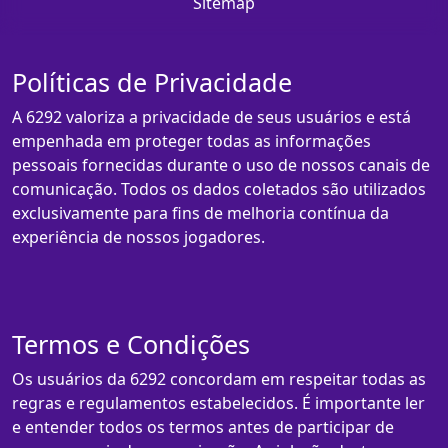
Sitemap
Políticas de Privacidade
A 6292 valoriza a privacidade de seus usuários e está
empenhada em proteger todas as informações
pessoais fornecidas durante o uso de nossos canais de
comunicação. Todos os dados coletados são utilizados
exclusivamente para fins de melhoria contínua da
experiência de nossos jogadores.
Termos e Condições
Os usuários da 6292 concordam em respeitar todas as
regras e regulamentos estabelecidos. É importante ler
e entender todos os termos antes de participar de