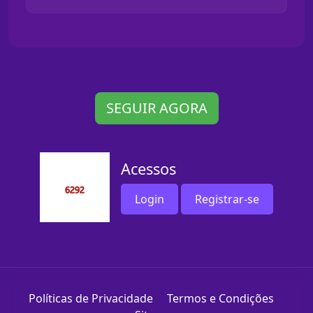
SEGUIR AGORA
Acessos
Login
Registrar-se
Políticas de Privacidade
Termos e Condições