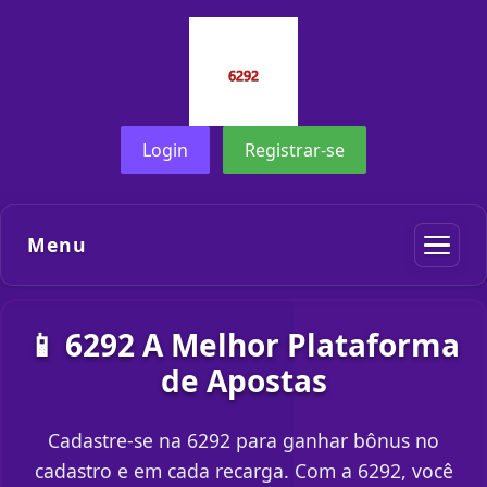
Login
Registrar-se
Menu
📱 6292 A Melhor Plataforma
de Apostas
Cadastre-se na 6292 para ganhar bônus no
cadastro e em cada recarga. Com a 6292, você