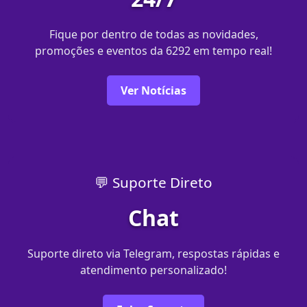
Fique por dentro de todas as novidades,
promoções e eventos da 6292 em tempo real!
Ver Notícias
💬 Suporte Direto
Chat
Suporte direto via Telegram, respostas rápidas e
atendimento personalizado!