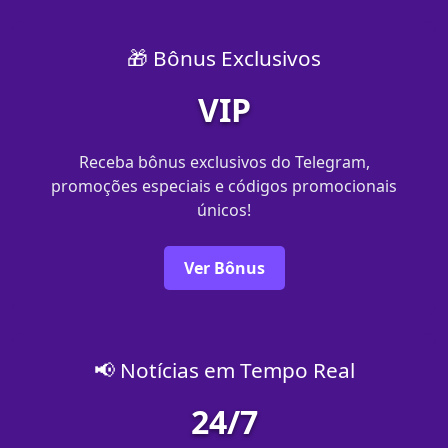
🎁 Bônus Exclusivos
VIP
Receba bônus exclusivos do Telegram,
promoções especiais e códigos promocionais
únicos!
Ver Bônus
📢 Notícias em Tempo Real
24/7