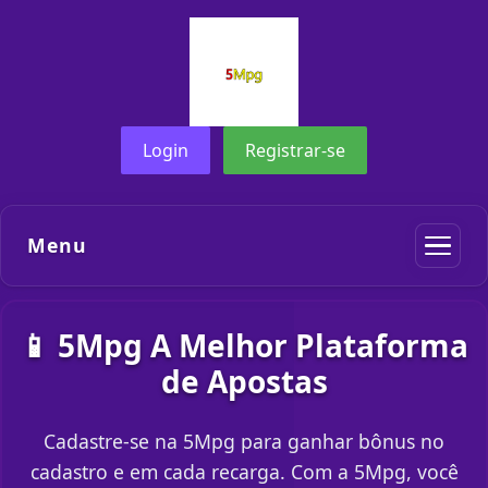
Login
Registrar-se
Menu
📱 5Mpg A Melhor Plataforma
de Apostas
Cadastre-se na 5Mpg para ganhar bônus no
cadastro e em cada recarga. Com a 5Mpg, você