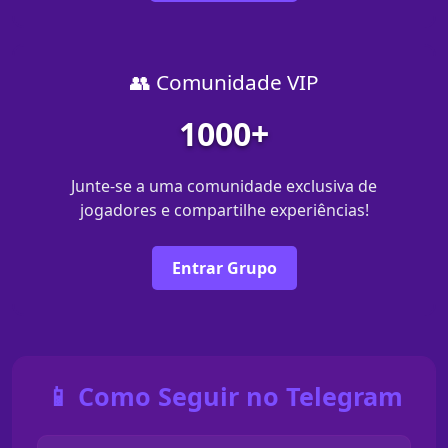
👥 Comunidade VIP
1000+
Junte-se a uma comunidade exclusiva de
jogadores e compartilhe experiências!
Entrar Grupo
📱 Como Seguir no Telegram