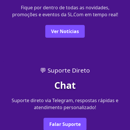
Fique por dentro de todas as novidades,
promoções e eventos da 5L.Com em tempo real!
Ver Notícias
💬 Suporte Direto
Chat
Suporte direto via Telegram, respostas rápidas e
atendimento personalizado!
Falar Suporte