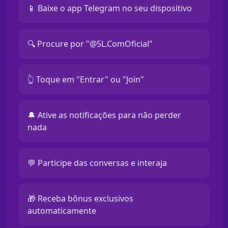
📱 Baixe o app Telegram no seu dispositivo
🔍 Procure por "@5L.ComOficial"
👆 Toque em "Entrar" ou "Join"
🔔 Ative as notificações para não perder
nada
💬 Participe das conversas e interaja
🎁 Receba bônus exclusivos
automaticamente