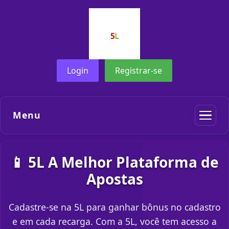
Login
Registrar-se
Menu
📱 5L A Melhor Plataforma de
Apostas
Cadastre-se na 5L para ganhar bônus no cadastro
e em cada recarga. Com a 5L, você tem acesso a