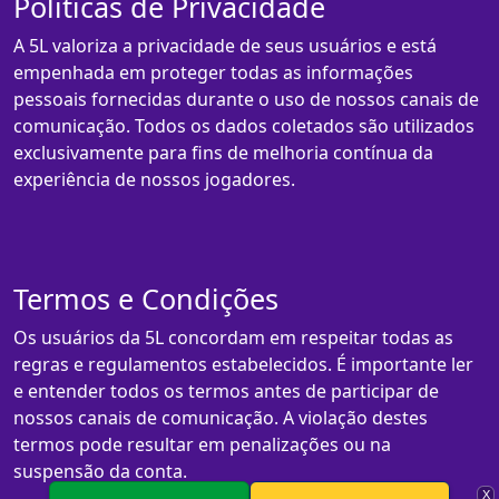
Políticas de Privacidade
A 5L valoriza a privacidade de seus usuários e está
empenhada em proteger todas as informações
pessoais fornecidas durante o uso de nossos canais de
comunicação. Todos os dados coletados são utilizados
exclusivamente para fins de melhoria contínua da
experiência de nossos jogadores.
Termos e Condições
Os usuários da 5L concordam em respeitar todas as
regras e regulamentos estabelecidos. É importante ler
e entender todos os termos antes de participar de
nossos canais de comunicação. A violação destes
termos pode resultar em penalizações ou na
suspensão da conta.
X