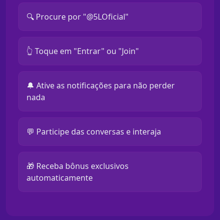
🔍 Procure por "@5LOficial"
👆 Toque em "Entrar" ou "Join"
🔔 Ative as notificações para não perder
nada
💬 Participe das conversas e interaja
🎁 Receba bônus exclusivos
automaticamente