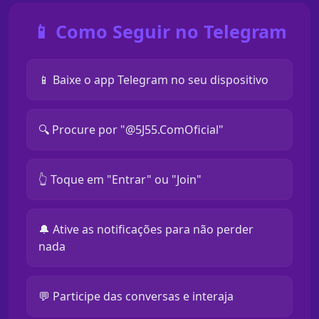
📱 Como Seguir no Telegram
📱 Baixe o app Telegram no seu dispositivo
🔍 Procure por "@5J55.ComOficial"
👆 Toque em "Entrar" ou "Join"
🔔 Ative as notificações para não perder
nada
💬 Participe das conversas e interaja