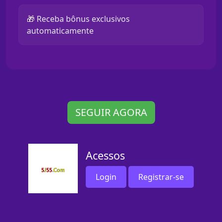
🎁 Receba bônus exclusivos
automaticamente
SEGUIR AGORA
Acessos
Login
Registrar-se