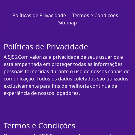
Políticas de Privacidade
Termos e Condições
Sitemap
Políticas de Privacidade
A 5J55.Com valoriza a privacidade de seus usuários e
está empenhada em proteger todas as informações
pessoais fornecidas durante o uso de nossos canais de
comunicação. Todos os dados coletados são utilizados
exclusivamente para fins de melhoria contínua da
experiência de nossos jogadores.
Termos e Condições