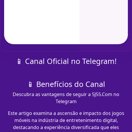
📱 Canal Oficial no Telegram!
📱 Benefícios do Canal
Descubra as vantagens de seguir a 5J55.Com no
Telegram
Este artigo examina a ascensão e impacto dos jogos
móveis na indústria de entretenimento digital,
destacando a experiência diversificada que eles