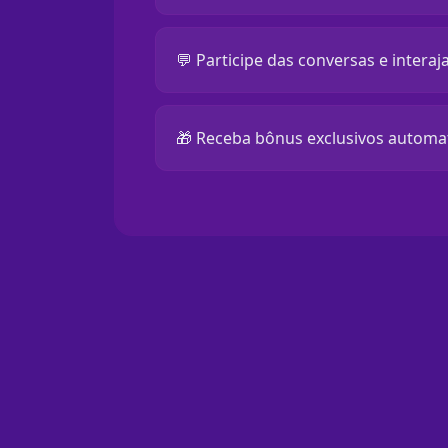
💬 Participe das conversas e interaj
🎁 Receba bônus exclusivos autom