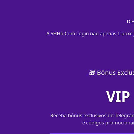
De
A 5HHh Com Login não apenas trouxe 
🎁 Bônus Exclu
VIP
Receba bônus exclusivos do Telegra
e códigos promocionai