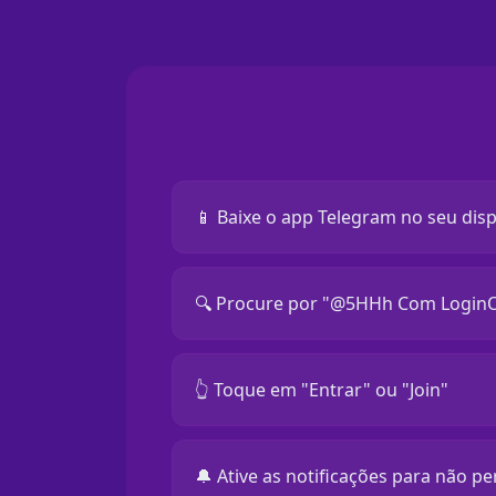
📱 Baixe o app Telegram no seu disp
🔍 Procure por "@5HHh Com LoginOf
👆 Toque em "Entrar" ou "Join"
🔔 Ative as notificações para não p