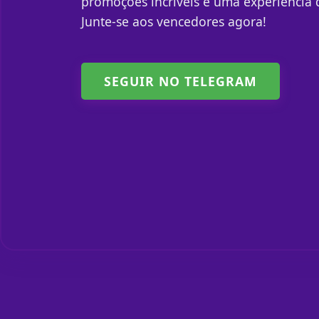
promoções incríveis e uma experiência d
Junte-se aos vencedores agora!
SEGUIR NO TELEGRAM