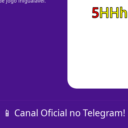
e jogo inigualável.
📱 Canal Oficial no Telegram!