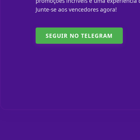
promoções incríveis e uma experiência d
Junte-se aos vencedores agora!
SEGUIR NO TELEGRAM