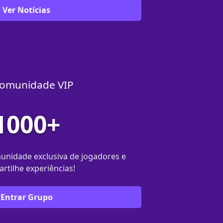
Ver Notícias
Comunidade VIP
1000+
unidade exclusiva de jogadores e
rtilhe experiências!
Entrar Grupo