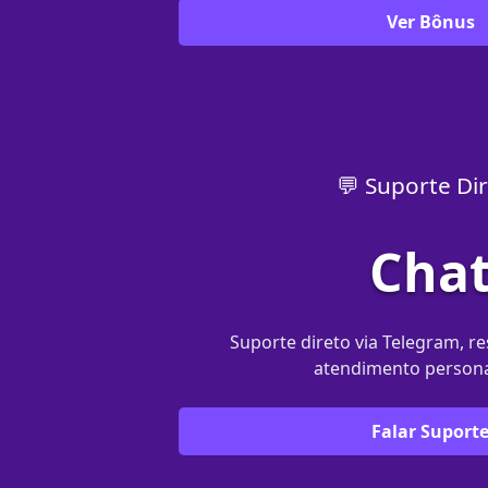
Ver Bônus
💬 Suporte Di
Cha
Suporte direto via Telegram, r
atendimento persona
Falar Suport