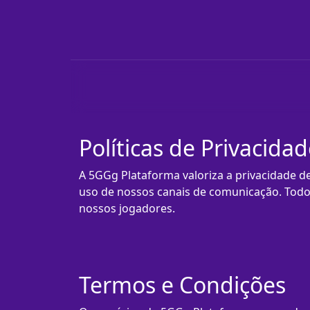
Políticas de Privacida
A 5GGg Plataforma valoriza a privacidade 
uso de nossos canais de comunicação. Todos
nossos jogadores.
Termos e Condições