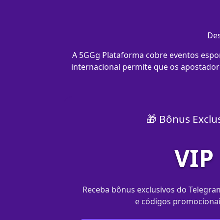
Des
A 5GGg Plataforma cobre eventos esport
internacional permite que os apostador
🎁 Bônus Exclu
VIP
Receba bônus exclusivos do Telegra
e códigos promocionai