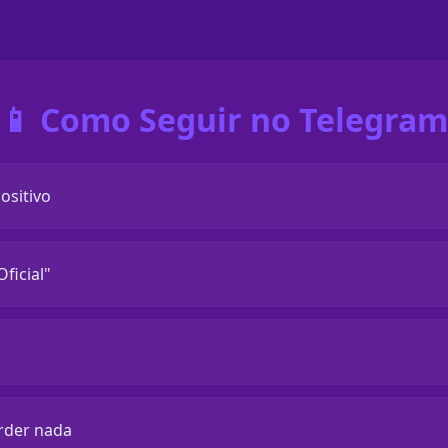
📱 Como Seguir no Telegram
ositivo
ficial"
erder nada