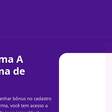
rma A
ma de
anhar bônus no cadastro
rma, você tem acesso a