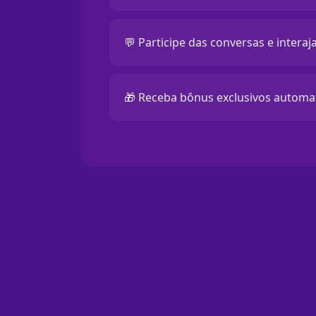
💬 Participe das conversas e interaj
🎁 Receba bônus exclusivos autom