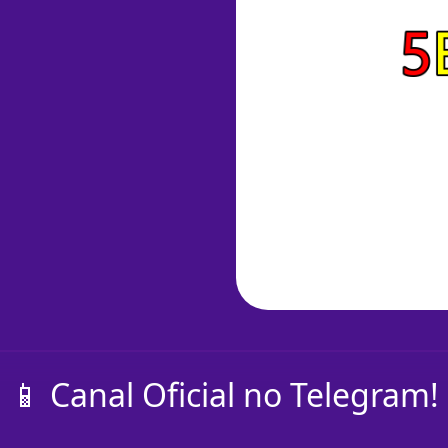
📱 Canal Oficial no Telegram!