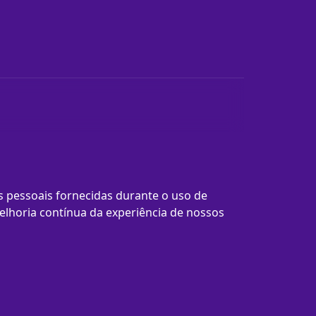
s pessoais fornecidas durante o uso de
elhoria contínua da experiência de nossos