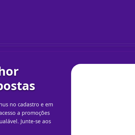
hor
postas
nus no cadastro e em
 acesso a promoções
ualável. Junte-se aos