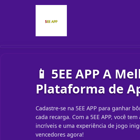
📱 5EE APP A Mel
Plataforma de A
Cadastre-se na 5EE APP para ganhar bô
cada recarga. Com a 5EE APP, você tem
incríveis e uma experiência de jogo inig
vencedores agora!