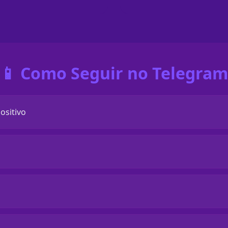
📱 Como Seguir no Telegram
ositivo