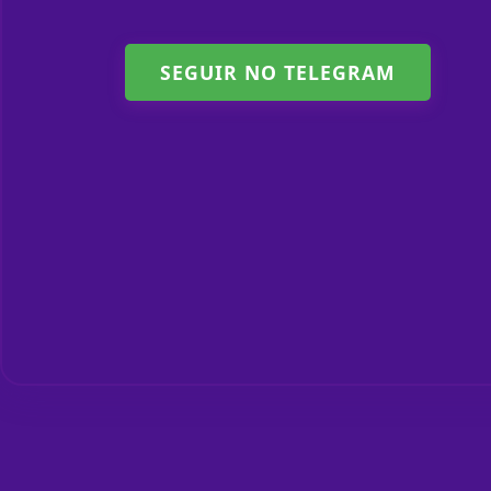
SEGUIR NO TELEGRAM