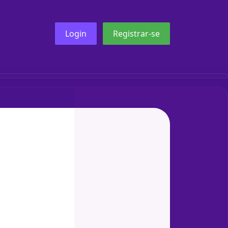
Login
Registrar-se