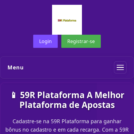
Login
Registrar-se
Menu
📱 59R Plataforma A Melhor
Plataforma de Apostas
Cadastre-se na 59R Plataforma para ganhar
bônus no cadastro e em cada recarga. Com a 59R