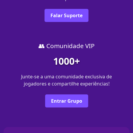
Falar Suporte
👥 Comunidade VIP
1000+
Junte-se a uma comunidade exclusiva de
jogadores e compartilhe experiências!
Entrar Grupo