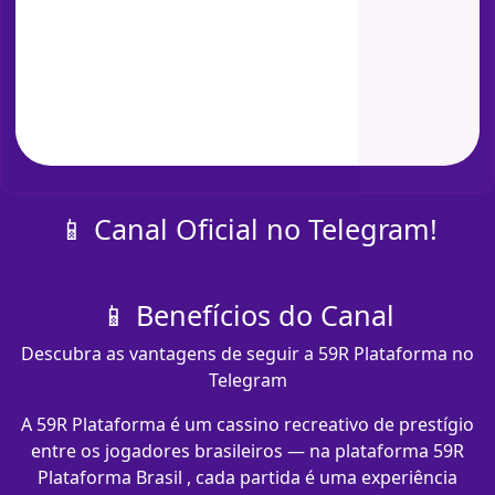
📱 Canal Oficial no Telegram!
📱 Benefícios do Canal
Descubra as vantagens de seguir a 59R Plataforma no
Telegram
A 59R Plataforma é um cassino recreativo de prestígio
entre os jogadores brasileiros — na plataforma 59R
Plataforma Brasil , cada partida é uma experiência