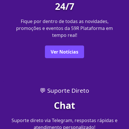
24/7
Fique por dentro de todas as novidades,
promoções e eventos da 59R Plataforma em
tempo real!
Ver Notícias
💬 Suporte Direto
Chat
Suporte direto via Telegram, respostas rápidas e
atendimento personalizado!