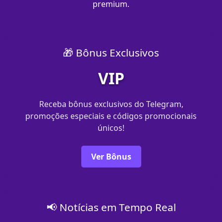
premium.
🎁 Bônus Exclusivos
VIP
Receba bônus exclusivos do Telegram,
promoções especiais e códigos promocionais
únicos!
Ver Bônus
📢 Notícias em Tempo Real