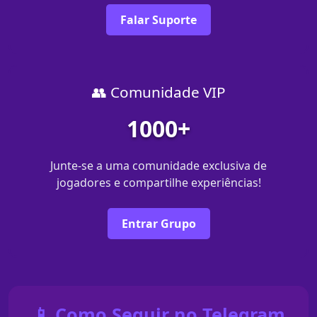
Falar Suporte
👥 Comunidade VIP
1000+
Junte-se a uma comunidade exclusiva de
jogadores e compartilhe experiências!
Entrar Grupo
📱 Como Seguir no Telegram