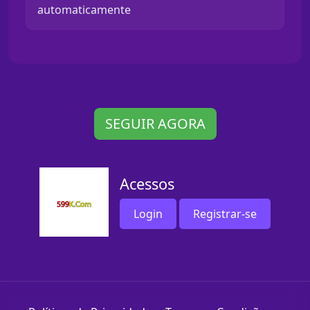
automaticamente
SEGUIR AGORA
Acessos
Login
Registrar-se