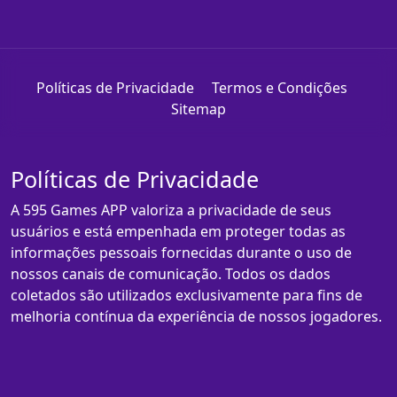
Políticas de Privacidade
Termos e Condições
Sitemap
Políticas de Privacidade
A 595 Games APP valoriza a privacidade de seus
usuários e está empenhada em proteger todas as
informações pessoais fornecidas durante o uso de
nossos canais de comunicação. Todos os dados
coletados são utilizados exclusivamente para fins de
melhoria contínua da experiência de nossos jogadores.