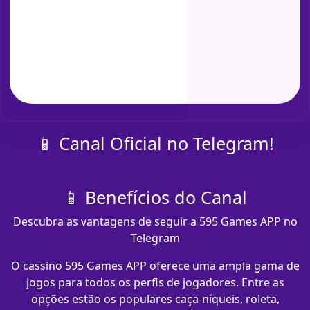
📱 Canal Oficial no Telegram!
📱 Benefícios do Canal
Descubra as vantagens de seguir a 595 Games APP no
Telegram
O cassino 595 Games APP oferece uma ampla gama de
jogos para todos os perfis de jogadores. Entre as
opções estão os populares caça-níqueis, roleta,