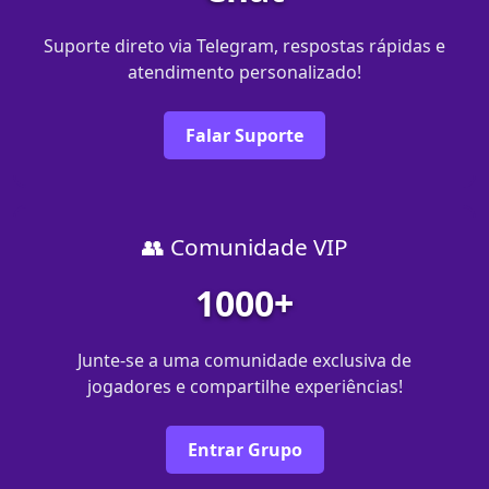
Suporte direto via Telegram, respostas rápidas e
atendimento personalizado!
Falar Suporte
👥 Comunidade VIP
1000+
Junte-se a uma comunidade exclusiva de
jogadores e compartilhe experiências!
Entrar Grupo