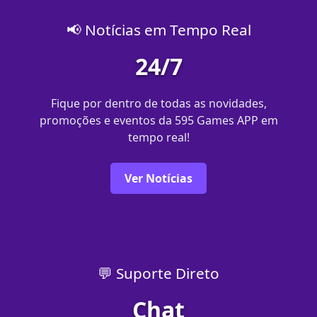
📢 Notícias em Tempo Real
24/7
Fique por dentro de todas as novidades,
promoções e eventos da 595 Games APP em
tempo real!
Ver Notícias
💬 Suporte Direto
Chat