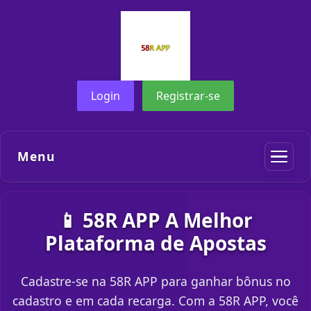
Login
Registrar-se
Menu
📱 58R APP A Melhor
Plataforma de Apostas
Cadastre-se na 58R APP para ganhar bônus no
cadastro e em cada recarga. Com a 58R APP, você