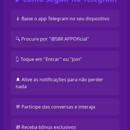
📱 Baixe o app Telegram no seu dispositivo
🔍 Procure por "@58R APPOficial"
👆 Toque em "Entrar" ou "Join"
🔔 Ative as notificações para não perder
nada
💬 Participe das conversas e interaja
🎁 Receba bônus exclusivos