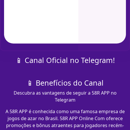
📱 Canal Oficial no Telegram!
📱 Benefícios do Canal
Descubra as vantagens de seguir a 58R APP no
Telegram
A 58R APP é conhecida como uma famosa empresa de
jogos de azar no Brasil. 58R APP Online Com oferece
promoções e bônus atraentes para jogadores recém-