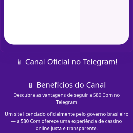
📱 Canal Oficial no Telegram!
📱 Benefícios do Canal
Descubra as vantagens de seguir a 580 Com no
Telegram
Um site licenciado oficialmente pelo governo brasileiro
— a 580 Com oferece uma experiência de cassino
online justa e transparente.