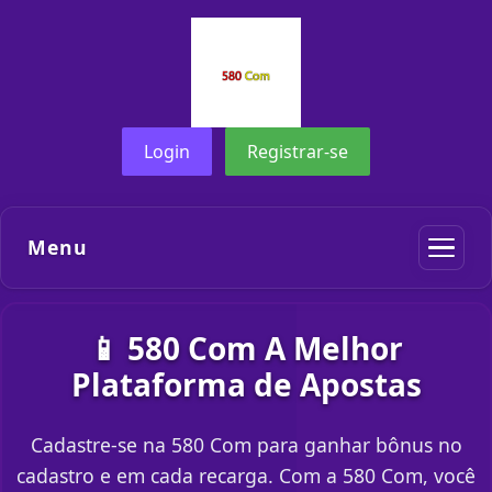
Login
Registrar-se
Menu
📱 580 Com A Melhor
Plataforma de Apostas
Cadastre-se na 580 Com para ganhar bônus no
cadastro e em cada recarga. Com a 580 Com, você