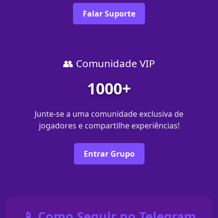
Falar Suporte
👥 Comunidade VIP
1000+
Junte-se a uma comunidade exclusiva de
jogadores e compartilhe experiências!
Entrar Grupo
📱 Como Seguir no Telegram