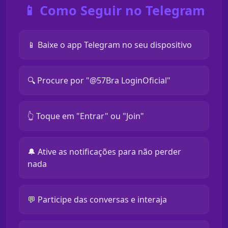
📱 Como Seguir no Telegram
📱 Baixe o app Telegram no seu dispositivo
🔍 Procure por "@57Bra LoginOficial"
👆 Toque em "Entrar" ou "Join"
🔔 Ative as notificações para não perder
nada
💬 Participe das conversas e interaja