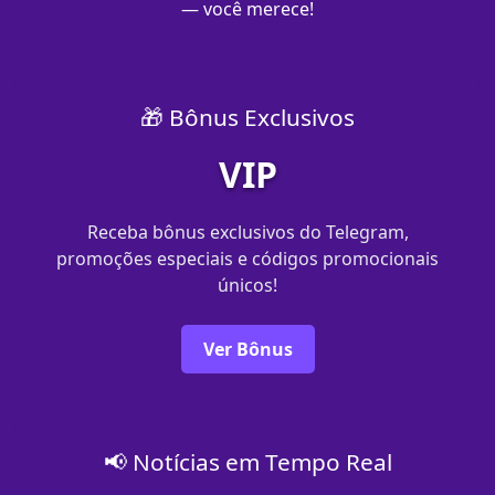
— você merece!
🎁 Bônus Exclusivos
VIP
Receba bônus exclusivos do Telegram,
promoções especiais e códigos promocionais
únicos!
Ver Bônus
📢 Notícias em Tempo Real