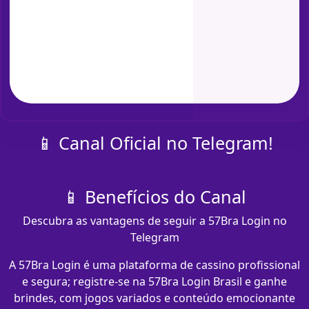
📱 Canal Oficial no Telegram!
📱 Benefícios do Canal
Descubra as vantagens de seguir a 57Bra Login no
Telegram
A 57Bra Login é uma plataforma de cassino profissional
e segura; registre-se na 57Bra Login Brasil e ganhe
brindes, com jogos variados e conteúdo emocionante