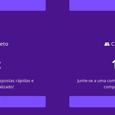
reto
👥 
t
espostas rápidas e
Junte-se a uma com
lizado!
compa
e