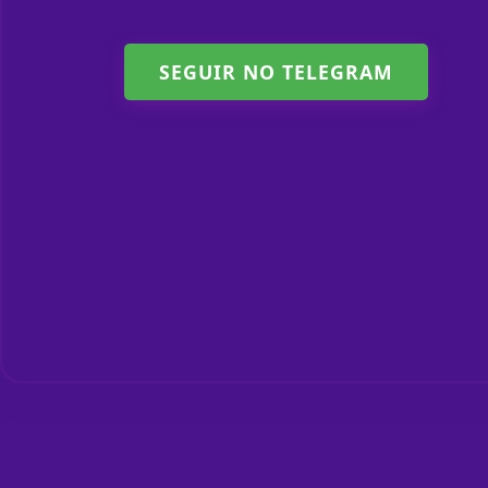
SEGUIR NO TELEGRAM