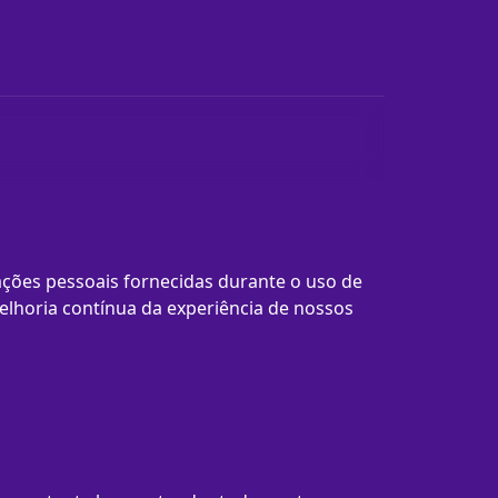
ações pessoais fornecidas durante o uso de
elhoria contínua da experiência de nossos