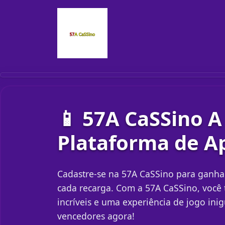
📱 57A CaSSino 
Plataforma de A
Cadastre-se na 57A CaSSino para ganha
cada recarga. Com a 57A CaSSino, você
incríveis e uma experiência de jogo inig
vencedores agora!