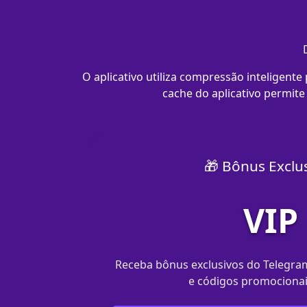
O aplicativo utiliza compressão inteligen
cache do aplicativo permit
🎁 Bônus Exclu
VIP
Receba bônus exclusivos do Telegra
e códigos promocionai