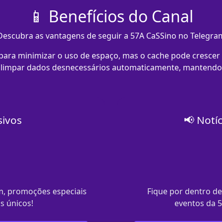
📱 Benefícios do Canal
Descubra as vantagens de seguir a 57A CaSSino no Telegra
te para minimizar o uso de espaço, mas o cache pode cresce
e limpar dados desnecessários automaticamente, mantendo
sivos
📢 Notí
m, promoções especiais
Fique por dentro d
s únicos!
eventos da 