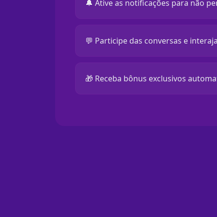
🔔 Ative as notificações para não p
💬 Participe das conversas e interaj
🎁 Receba bônus exclusivos autom