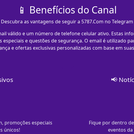
📱 Benefícios do Canal
Descubra as vantagens de seguir a 5787.Com no Telegram
il válido e um número de telefone celular ativo. Estas in
especiais e questões de segurança. O email é utilizado pa
ança e ofertas exclusivas personalizadas com base em suas
sivos
📢 Notí
m, promoções especiais
Fique por dentro d
s únicos!
eventos da