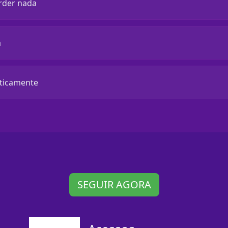
erder nada
a
aticamente
SEGUIR AGORA