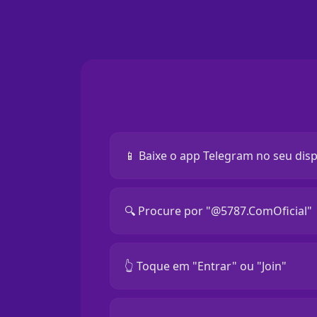
📱 Baixe o app Telegram no seu disp
🔍 Procure por "@5787.ComOficial"
👆 Toque em "Entrar" ou "Join"