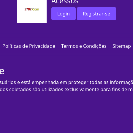
Acessos
Login
Registrar-se
Políticas de Privacidade
Termos e Condições
Sitemap
de
usuários e está empenhada em proteger todas as informaçõ
os coletados são utilizados exclusivamente para fins de m