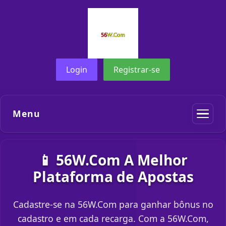
Login
Registrar-se
Menu
📱 56W.Com A Melhor
Plataforma de Apostas
Cadastre-se na 56W.Com para ganhar bônus no
cadastro e em cada recarga. Com a 56W.Com,