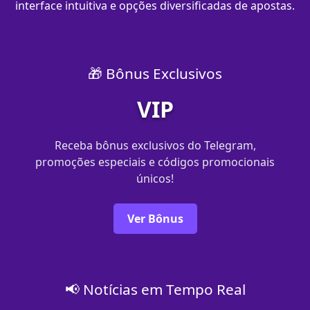
interface intuitiva e opções diversificadas de apostas.
🎁 Bônus Exclusivos
VIP
Receba bônus exclusivos do Telegram,
promoções especiais e códigos promocionais
únicos!
Ver Bônus
📢 Notícias em Tempo Real