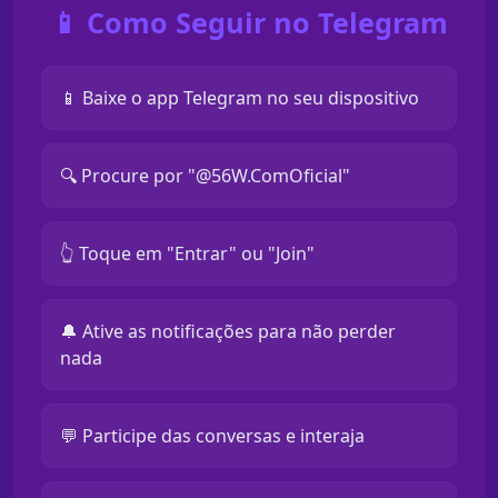
📱 Como Seguir no Telegram
📱 Baixe o app Telegram no seu dispositivo
🔍 Procure por "@56W.ComOficial"
👆 Toque em "Entrar" ou "Join"
🔔 Ative as notificações para não perder
nada
💬 Participe das conversas e interaja