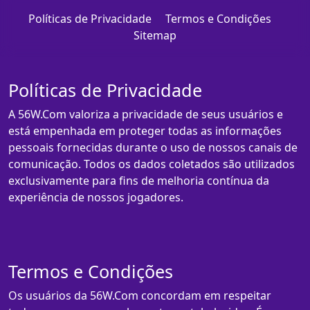
Políticas de Privacidade
Termos e Condições
Sitemap
Políticas de Privacidade
A 56W.Com valoriza a privacidade de seus usuários e
está empenhada em proteger todas as informações
pessoais fornecidas durante o uso de nossos canais de
comunicação. Todos os dados coletados são utilizados
exclusivamente para fins de melhoria contínua da
experiência de nossos jogadores.
Termos e Condições
Os usuários da 56W.Com concordam em respeitar