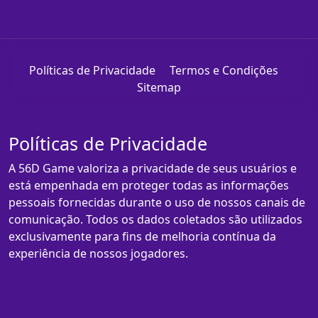
Políticas de Privacidade
Termos e Condições
Sitemap
Políticas de Privacidade
A 56D Game valoriza a privacidade de seus usuários e
está empenhada em proteger todas as informações
pessoais fornecidas durante o uso de nossos canais de
comunicação. Todos os dados coletados são utilizados
exclusivamente para fins de melhoria contínua da
experiência de nossos jogadores.