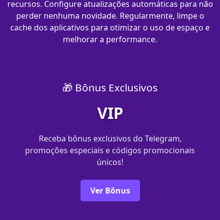
recursos. Configure atualizações automáticas para não
perder nenhuma novidade. Regularmente, limpe o
cache dos aplicativos para otimizar o uso de espaço e
melhorar a performance.
🎁 Bônus Exclusivos
VIP
Receba bônus exclusivos do Telegram,
promoções especiais e códigos promocionais
únicos!
Ver Bônus