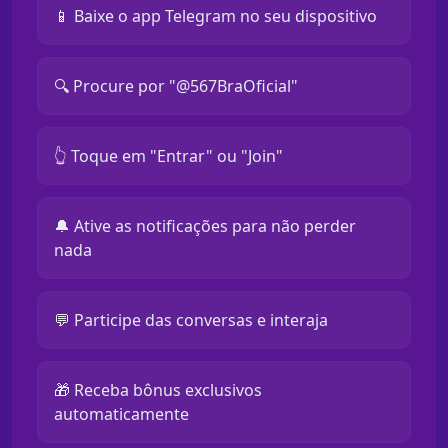
📱 Baixe o app Telegram no seu dispositivo
🔍 Procure por "@567BraOficial"
👆 Toque em "Entrar" ou "Join"
🔔 Ative as notificações para não perder
nada
💬 Participe das conversas e interaja
🎁 Receba bônus exclusivos
automaticamente