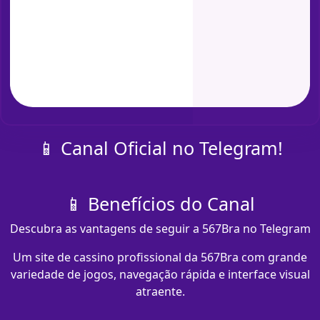
📱 Canal Oficial no Telegram!
📱 Benefícios do Canal
Descubra as vantagens de seguir a 567Bra no Telegram
Um site de cassino profissional da 567Bra com grande
variedade de jogos, navegação rápida e interface visual
atraente.