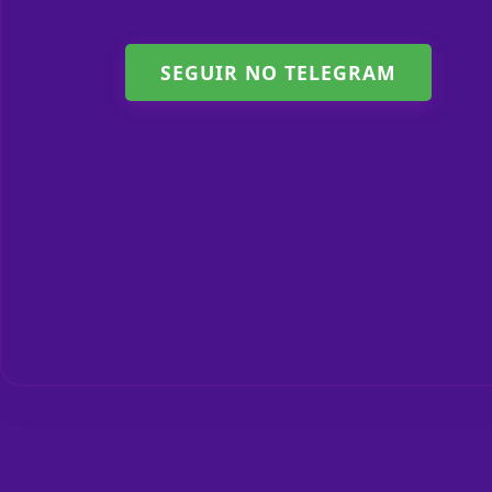
SEGUIR NO TELEGRAM