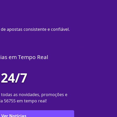
de apostas consistente e confiável.
cias em Tempo Real
24/7
e todas as novidades, promoções e
da 56755 em tempo real!
Ver Notícias