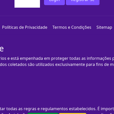
Políticas de Privacidade
Termos e Condições
Sitemap
de
ários e está empenhada em proteger todas as informações 
os coletados são utilizados exclusivamente para fins de m
r todas as regras e regulamentos estabelecidos. É import