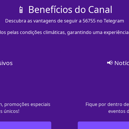
📱 Benefícios do Canal
Descubra as vantagens de seguir a 56755 no Telegram
dos pelas condições climáticas, garantindo uma experiência 
sivos
📢 Notí
m, promoções especiais
Fique por dentro d
s únicos!
eventos 