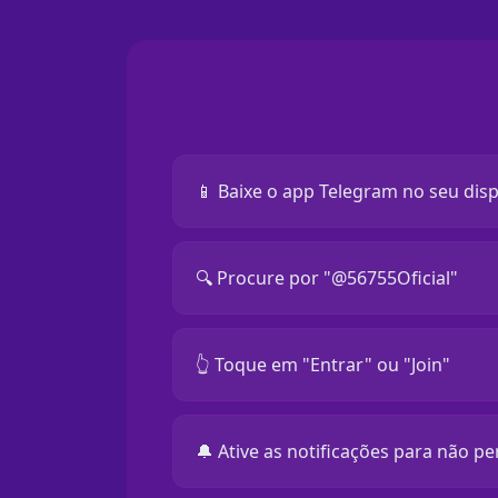
📱 Baixe o app Telegram no seu disp
🔍 Procure por "@56755Oficial"
👆 Toque em "Entrar" ou "Join"
🔔 Ative as notificações para não p