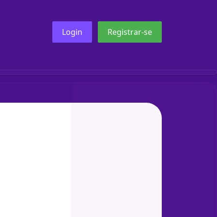
Login
Registrar-se