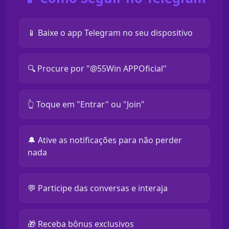
📱 Baixe o app Telegram no seu dispositivo
🔍 Procure por "@55Win APPOficial"
👆 Toque em "Entrar" ou "Join"
🔔 Ative as notificações para não perder
nada
💬 Participe das conversas e interaja
🎁 Receba bônus exclusivos