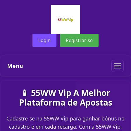
Login
Registrar-se
Menu
📱 55WW Vip A Melhor
Plataforma de Apostas
Cadastre-se na 55WW Vip para ganhar bônus no
cadastro e em cada recarga. Com a 55WW Vip,