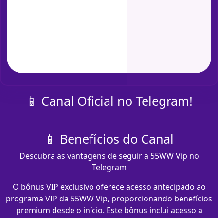
📱 Canal Oficial no Telegram!
📱 Benefícios do Canal
Descubra as vantagens de seguir a 55WW Vip no
Telegram
O bônus VIP exclusivo oferece acesso antecipado ao
programa VIP da 55WW Vip, proporcionando benefícios
premium desde o início. Este bônus inclui acesso a