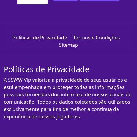
Políticas de Privacidade
Termos e Condições
Sitemap
Políticas de Privacidade
A 55WW Vip valoriza a privacidade de seus usuários e
está empenhada em proteger todas as informações
pessoais fornecidas durante o uso de nossos canais de
comunicação. Todos os dados coletados são utilizados
exclusivamente para fins de melhoria contínua da
experiência de nossos jogadores.