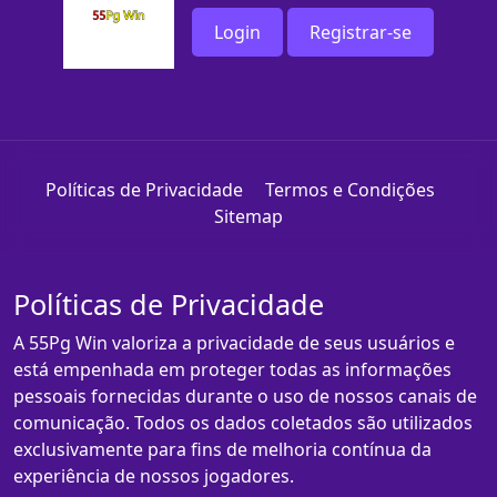
Login
Registrar-se
Políticas de Privacidade
Termos e Condições
Sitemap
Políticas de Privacidade
A 55Pg Win valoriza a privacidade de seus usuários e
está empenhada em proteger todas as informações
pessoais fornecidas durante o uso de nossos canais de
comunicação. Todos os dados coletados são utilizados
exclusivamente para fins de melhoria contínua da
experiência de nossos jogadores.