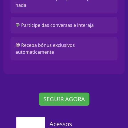
nada
💬 Participe das conversas e interaja
🎁 Receba bônus exclusivos
automaticamente
SEGUIR AGORA
Acessos