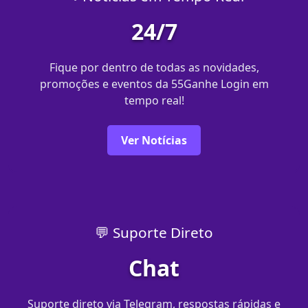
24/7
Fique por dentro de todas as novidades,
promoções e eventos da 55Ganhe Login em
tempo real!
Ver Notícias
💬 Suporte Direto
Chat
Suporte direto via Telegram, respostas rápidas e