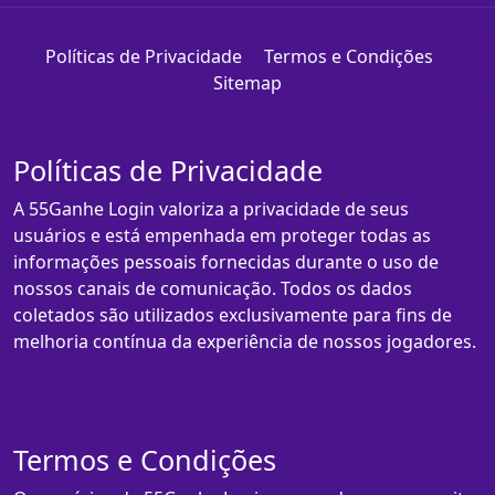
Políticas de Privacidade
Termos e Condições
Sitemap
Políticas de Privacidade
A 55Ganhe Login valoriza a privacidade de seus
usuários e está empenhada em proteger todas as
informações pessoais fornecidas durante o uso de
nossos canais de comunicação. Todos os dados
coletados são utilizados exclusivamente para fins de
melhoria contínua da experiência de nossos jogadores.
Termos e Condições