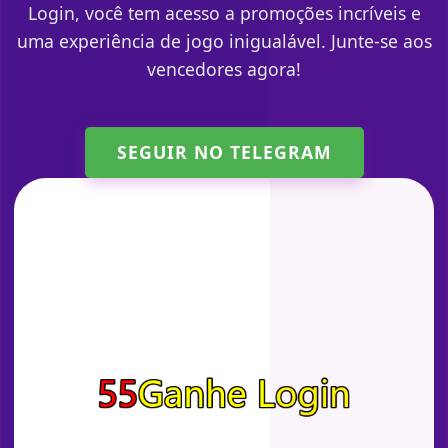
Login, você tem acesso a promoções incríveis e
uma experiência de jogo inigualável. Junte-se aos
vencedores agora!
SEGUIR NO TELEGRAM