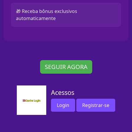
🎁 Receba bônus exclusivos
automaticamente
SEGUIR AGORA
Acessos
Login
Registrar-se