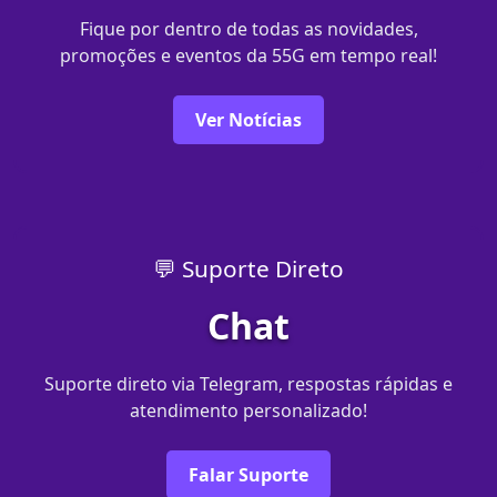
Fique por dentro de todas as novidades,
promoções e eventos da 55G em tempo real!
Ver Notícias
💬 Suporte Direto
Chat
Suporte direto via Telegram, respostas rápidas e
atendimento personalizado!
Falar Suporte