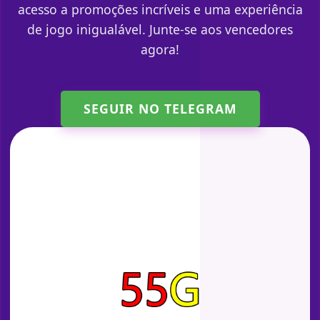
acesso a promoções incríveis e uma experiência
de jogo inigualável. Junte-se aos vencedores
agora!
SEGUIR NO TELEGRAM