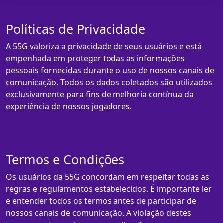
Políticas de Privacidade
A 55G valoriza a privacidade de seus usuários e está
empenhada em proteger todas as informações
pessoais fornecidas durante o uso de nossos canais de
comunicação. Todos os dados coletados são utilizados
exclusivamente para fins de melhoria contínua da
experiência de nossos jogadores.
Termos e Condições
Os usuários da 55G concordam em respeitar todas as
regras e regulamentos estabelecidos. É importante ler
e entender todos os termos antes de participar de
nossos canais de comunicação. A violação destes